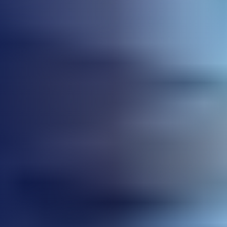
Estanterías Inteligentes
Academia WeTracking
Tecnología RFID
Nosotros
Blog
Comenzar