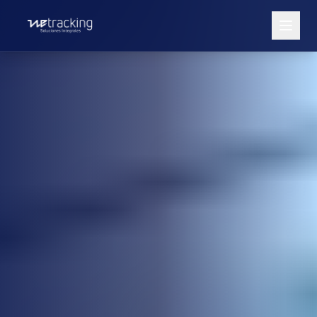
SERVICIOS
Industria Petrolera
Clubes
Bodegas
Manufactura
SOLUCIONES
Activos
Locativos
Inventarios
ACCESOS