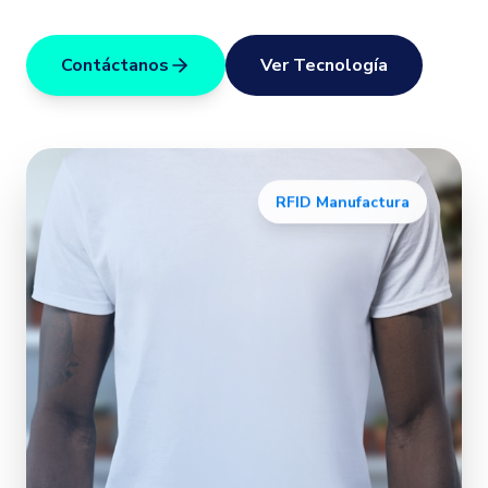
Estanterías Inteligentes
Academia WeTracking
Contáctanos
Ver Tecnología
Tecnología RFID
Nosotros
Blog
RFID Manufactura
Comenzar