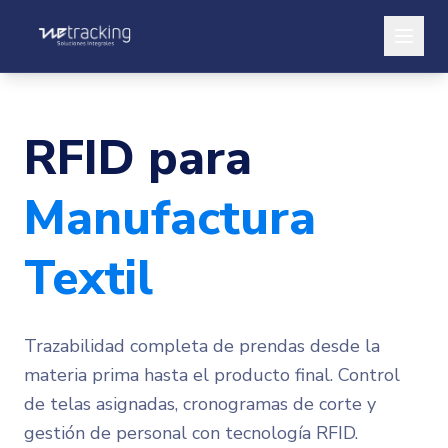
SERVICIOS
Industria Petrolera
RFID para
Clubes
Manufactura
Bodegas
Manufactura
Textil
SOLUCIONES
Activos
Trazabilidad completa de prendas desde la
Locativos
materia prima hasta el producto final. Control
Inventarios
de telas asignadas, cronogramas de corte y
ACCESOS
gestión de personal con tecnología RFID.