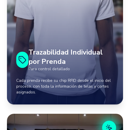
Asignación de chip RFID único a cada prenda
1
Registro de tela utilizada y metraje
2
Cronograma de corte y personal asignado
3
Seguimiento completo del proceso productivo
4
Trazabilidad total desde materia prima hasta
Trazabilidad Individual
5
producto final
por Prenda
Para control detallado
Ejemplos:
Cada prenda recibe su chip RFID desde el inicio del
proceso, con toda la información de telas y cortes
Prendas premium, uniformes corporativos,
asignados.
pedidos personalizados
Gestión por Lote de