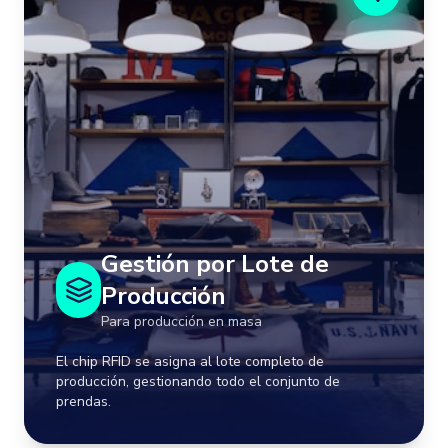
Producción
Proceso paso a paso:
Lote de 500 prendas con chip RFID
1
Registro de telas y materiales del lote
2
Cronograma de corte para el lote completo
3
Control de avance por etapas de producción
4
Conteo automático de prendas completadas
Gestión por Lote de
5
Producción
Para producción en masa
Ejemplos:
El chip RFID se asigna al lote completo de
producción, gestionando todo el conjunto de
Producción en masa, prendas estándar,
prendas.
colecciones completas